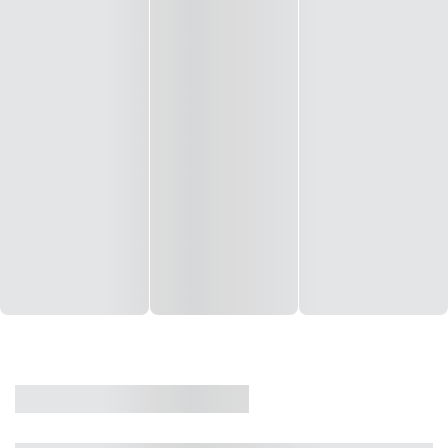
CASA
VENDA
CÓD: 19327