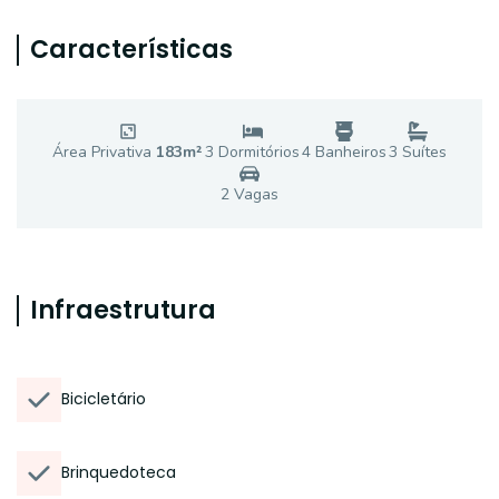
Características
Área Privativa
183
m²
3
Dormitório
s
4
Banheiro
s
3
Suíte
s
2
Vaga
s
Infraestrutura
Bicicletário
Brinquedoteca