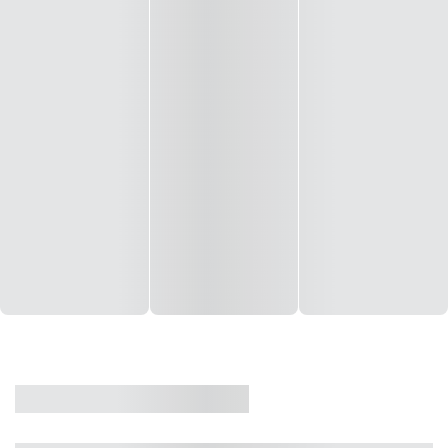
CASA
VENDA
CÓD: 19327