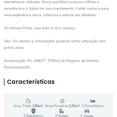
atendimento refinado. Nosso portfólio exclusivo reflete a
excelência e o futuro do seu investimento. Conte conosco para
uma experiência única, criteriosa e atenta aos detalhes.
SC Imóveis Prime, viver bem é só o começo.
Obs: Os valores e informações poderão sofrer alteração sem
prévio aviso.
Incorporação: R2 169677, 2ºOficio do Registro de Imóveis,
Florianópolis/SC.
Características
Área Total
225
m²
Área Privativa
123
m²
3
Dormitório
s
3
Banheiro
s
3
Suíte
s
2
Vaga
s