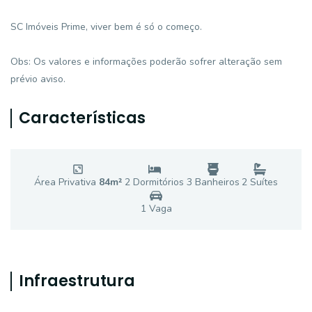
SC Imóveis Prime, viver bem é só o começo.
Obs: Os valores e informações poderão sofrer alteração sem
prévio aviso.
Características
Área Privativa
84
m²
2
Dormitório
s
3
Banheiro
s
2
Suíte
s
1
Vaga
Infraestrutura