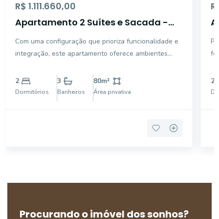
R$ 1.111.660,00
R
Apartamento 2 Suítes e Sacada -
A
Praia Comprida
P
Com uma configuração que prioriza funcionalidade e
Pe
integração, este apartamento oferece ambientes
fo
conectados de forma fluida, criando uma planta
pl
versátil para diferentes estilos de vida. A distribuição
int
2
3
80
m²
2
contempla duas suítes, lavabo, área de serviço e l
co
Dormitórios
Banheiros
Área privativa
Do
li
Procurando o imóvel dos sonhos?