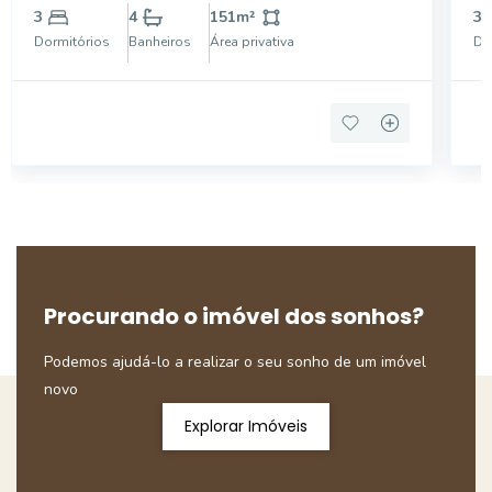
integrado, enquanto os ambientes de apoio - como o
in
3
4
151
m²
3
home office, o lavabo e a despensa com área de
cr
Dormitórios
Banheiros
Área privativa
Do
serviço - to
m
Procurando o imóvel dos sonhos?
Podemos ajudá-lo a realizar o seu sonho de um imóvel
novo
Explorar Imóveis