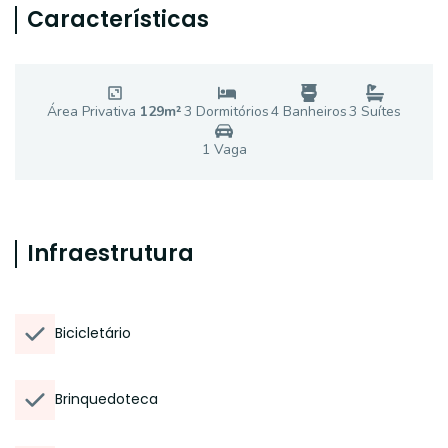
Características
Área Privativa
129
m²
3
Dormitório
s
4
Banheiro
s
3
Suíte
s
1
Vaga
Infraestrutura
Bicicletário
Brinquedoteca