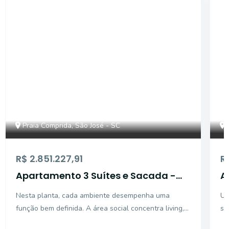
21155
Praia Comprida, São José - SC
R$ 2.851.227,91
R
Apartamento 3 Suítes e Sacada -
A
Praia Comprida
P
Nesta planta, cada ambiente desempenha uma
Um
função bem definida. A área social concentra living,
so
cozinha, churrasqueira e sacada em um espaço
de form