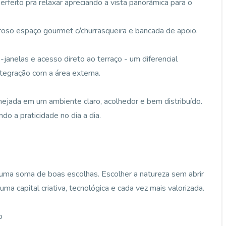
rfeito pra relaxar apreciando a vista panorâmica para o
eroso espaço gourmet c/churrasqueira e bancada de apoio.
janelas e acesso direto ao terraço - um diferencial
ntegração com a área externa.
lanejada em um ambiente claro, acolhedor e bem distribuído.
do a praticidade no dia a dia.
uma soma de boas escolhas. Escolher a natureza sem abrir
ma capital criativa, tecnológica e cada vez mais valorizada.
o