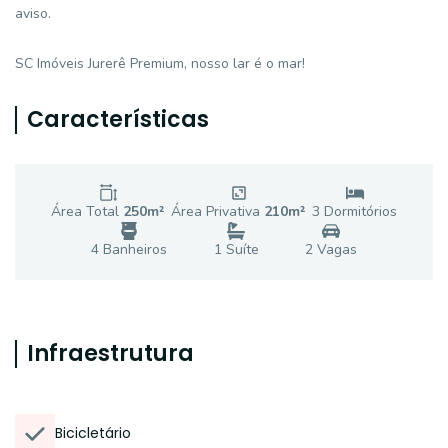
aviso.
SC Imóveis Jurerê Premium, nosso lar é o mar!
Características
Área Total
250
m²
Área Privativa
210
m²
3
Dormitório
s
4
Banheiro
s
1
Suíte
2
Vaga
s
Infraestrutura
Bicicletário