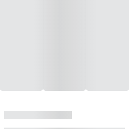
CASA
VENDA
CÓD: 19327