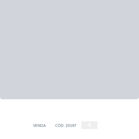
STUDIO
VENDA
CÓD:
20197