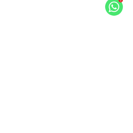
1
Imóveis semelhantes
19399